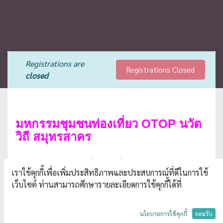
Registrations are
Registrations Closed
closed
มหกรรมชุมชนท่องเที่ยว OTOP นวัต
วิถี สมุทรสาคร
ขอเชิญชวน ช็อป ฟิน กิน เที่ยว.....จบที่เดียวสมุทรสาคร พบกับ
เราใช้คุกกี้เพื่อเพิ่มประสิทธิภาพและประสบการณ์ที่ดีในการใช้
อาหารมากมาย ของดี ของเด่น ประจำจังหวัดสมุทรสาคร ได้ในวันที่
เว็บไซต์ ท่านสามารถศึกษารายละเอียดการใช้คุกกี้ได้ที่
19-23 ตุลาคม 2561 เวลา 9.00-21.00 น. ณ big c นครปฐม
นโยบายการใช้คุกกี้
ยอมรับ
วันที่ : 19 - 23 ตุลาคม 2561