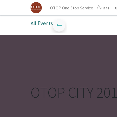
OTOP One Stop Service
กิจกรรม
บ
All Events
OTOP CITY 20