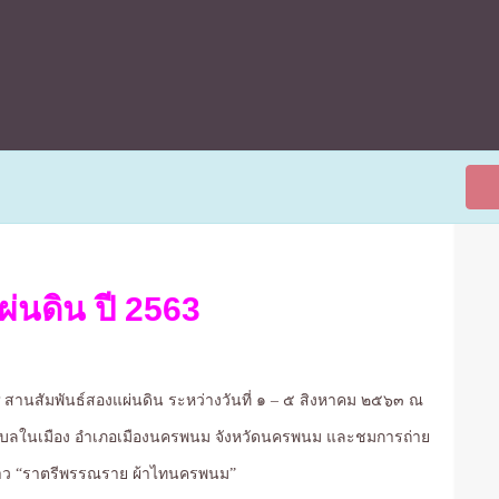
่นดิน ปี 2563
สานสัมพันธ์สองแผ่นดิน ระหว่างวันที่ ๑ – ๕ สิงหาคม ๒๕๖๓ ณ
ำบลในเมือง อำเภอเมืองนครพนม จังหวัดนครพนม และชมการถ่าย
าว “ราตรีพรรณราย ผ้าไทนครพนม”