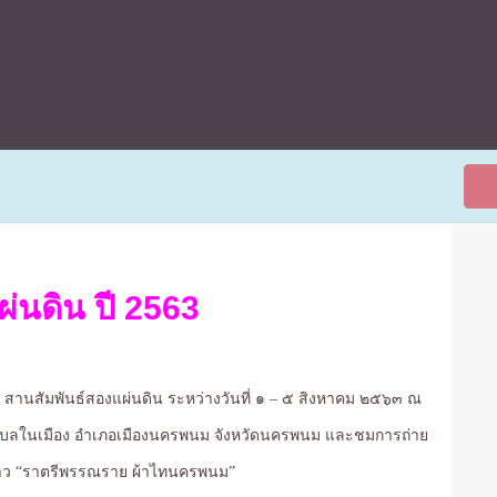
่นดิน ปี 2563
สานสัมพันธ์สองแผ่นดิน ระหว่างวันที่ ๑ – ๕ สิงหาคม ๒๕๖๓ ณ
ำบลในเมือง อำเภอเมืองนครพนม จังหวัดนครพนม และชมการถ่าย
าว “ราตรีพรรณราย ผ้าไทนครพนม”