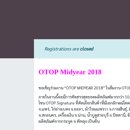
Registrations are
closed
OTOP Midyear 2018
ขอเชิญร่วมงาน “OTOP MIDYEAR 2018” ในธีมงาน OTOP 
ภายในงานนี้จะมีการคัดสรรสุดยอดผลิตภัณฑ์มากกว่า 10,
โซน OTOP Signature ที่คัดเลือกสินค้าที่มีเอกลักษณ์โด
จ.แพร่, ไก่ย่างเบตง จ.ยะลา, ผ้าไหมแพรวา จ.กาฬสินธุ์
จ.สกลนคร, เครื่องเงิน จ.น่าน, น้ำบูดูสายบุรี จ.ปัตตานี, 
ผลิตภัณฑ์จากกระจูด จ.พัทลุง เป็นต้น