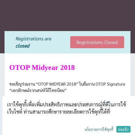
Registrations are
Registrations Closed
closed
OTOP Midyear 2018
ขอเชิญร่วมงาน “OTOP MIDYEAR 2018” ในธีมงาน OTOP Signature
“เอกลักษณ์จากเสน่ห์วิถีไทยนิยม”
ภายในงานนี้จะมีการคัดสรรสุดยอดผลิตภัณฑ์มากกว่า 10,000
เราใช้คุกกี้เพื่อเพิ่มประสิทธิภาพและประสบการณ์ที่ดีในการใช้
รายการ จำนวนกว่า 2,500 ร้านค้า มาจำหน่าย โดยไฮไลท์จะอยู่ที่โซน
เว็บไซต์ ท่านสามารถศึกษารายละเอียดการใช้คุกกี้ได้ที่
OTOP Signature ที่คัดเลือกสินค้าที่มีเอกลักษณ์โดดเด่นที่สุดของ 36
จังหวัด มาจัดแสดงและจำหน่าย อาทิ ผ้าหม้อห้อม จ.แพร่, ไก่ย่าง
เบตง จ.ยะลา, ผ้าไหมแพรวา จ.กาฬสินธุ์, มีดอรัญญิก
นโยบายการใช้คุกกี้
ยอมรับ
จ.พระนครศรีอยุธยา ชามตราไก่ จ.ลำปาง, ผ้าย้อมคราม จ.สกลนคร,