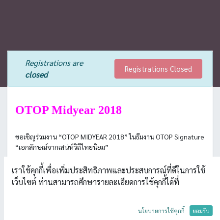
Registrations are
Registrations Closed
closed
OTOP Midyear 2018
ขอเชิญร่วมงาน “OTOP MIDYEAR 2018” ในธีมงาน OTOP Signature
“เอกลักษณ์จากเสน่ห์วิถีไทยนิยม”
ภายในงานนี้จะมีการคัดสรรสุดยอดผลิตภัณฑ์มากกว่า 10,000
เราใช้คุกกี้เพื่อเพิ่มประสิทธิภาพและประสบการณ์ที่ดีในการใช้
รายการ จำนวนกว่า 2,500 ร้านค้า มาจำหน่าย โดยไฮไลท์จะอยู่ที่โซน
เว็บไซต์ ท่านสามารถศึกษารายละเอียดการใช้คุกกี้ได้ที่
OTOP Signature ที่คัดเลือกสินค้าที่มีเอกลักษณ์โดดเด่นที่สุดของ 36
จังหวัด มาจัดแสดงและจำหน่าย อาทิ ผ้าหม้อห้อม จ.แพร่, ไก่ย่าง
เบตง จ.ยะลา, ผ้าไหมแพรวา จ.กาฬสินธุ์, มีดอรัญญิก
นโยบายการใช้คุกกี้
ยอมรับ
จ.พระนครศรีอยุธยา ชามตราไก่ จ.ลำปาง, ผ้าย้อมคราม จ.สกลนคร,